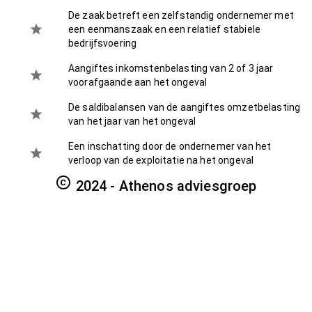
De zaak betreft een zelfstandig ondernemer met
een eenmanszaak en een relatief stabiele
bedrijfsvoering
Aangiftes inkomstenbelasting van 2 of 3 jaar
voorafgaande aan het ongeval
De saldibalansen van de aangiftes omzetbelasting
van het jaar van het ongeval
Een inschatting door de ondernemer van het
verloop van de exploitatie na het ongeval
2024 - Athenos adviesgroep
De berekening is dus niet te maken voor
startende ondernemers, of ondernemers
met een VOF, BV of andere rechtsvorm.
Athenos adviesgroep is niet aansprakelijk